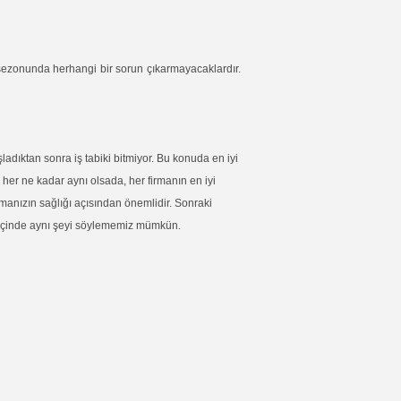
ş sezonunda herhangi bir sorun çıkarmayacaklardır.
ladıktan sonra iş tabiki bitmiyor. Bu konuda en iyi
 her ne kadar aynı olsada, her firmanın en iyi
imanızın sağlığı açısından önemlidir. Sonraki
.
lar içinde aynı şeyi söylememiz mümkün