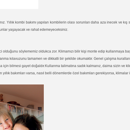
ınız. Yıllık kombi bakımı yapılan kombilerin olası sorunları daha aza inecek ve kı
runlar yaşayacak ve rahat edemeyeceksiniz.
etici olduğunu söylememiz oldukca zor. Klimamızı bilir kişi monte edip kullanmaya baş
ullanma kılavuzunu tamamen ve dikkatli bir şekilde okumaktır. Genel çalışma kuralları
ima için bilmesi gayet doğaldır.Kullanma talimatına sadık kalmanız, daima sizin ve kl
ın yıllık bakımları varsa, nasıl belli dönemlerde özel bakımları gerekiyorsa, klima