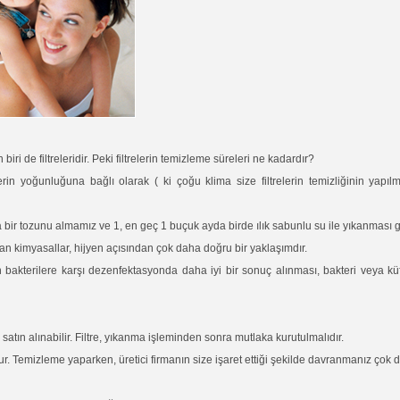
ri de filtreleridir. Peki filtrelerin temizleme süreleri ne kadardır?
rin yoğunluğuna bağlı olarak ( ki çoğu klima size filtrelerin temizliğinin yapılmas
a bir tozunu almamız ve 1, en geç 1 buçuk ayda birde ılık sabunlu su ile yıkanması 
 kimyasallar, hijyen açısından çok daha doğru bir yaklaşımdır.
 bakterilere karşı dezenfektasyonda daha iyi bir sonuç alınması, bakteri veya kü
satın alınabilir. Filtre, yıkanma işleminden sonra mutlaka kurutulmalıdır.
ur. Temizleme yaparken, üretici firmanın size işaret ettiği şekilde davranmanız çok 