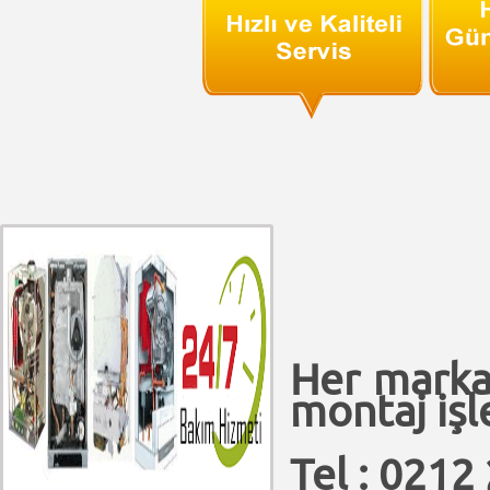
Her marka
montaj işle
Tel : 0212