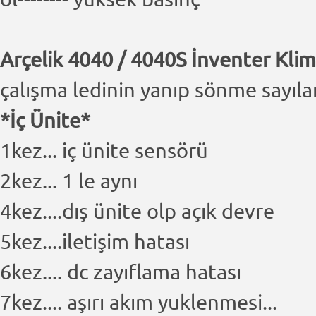
Arçelik 4040 / 4040S İnventer Klim
çalışma ledinin yanıp sönme sayılar
*İç Ünite*
1kez... iç ünite sensörü
2kez... 1 le aynı
4kez....dış ünite olp açık devre
5kez....iletişim hatası
6kez.... dc zayıflama hatası
7kez.... aşırı akım yuklenmesi...