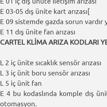
E 01 iç dış ünüte iletişim arızası
E 03-05 dış ünite kart arızası[
E 09 sistemde gazda sorun vardır y
E 11 dış ünite fan arızası
CARTEL KLİMA ARIZA KODLARI YE
L 2 iç ünite sıcaklık sensör arızası
L 3 iç ünit boru sensör arızası
L 5 iç ünit fan
E 4 bu kodaslında komple dış ünit
otomasyon.