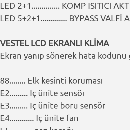
LED 2+1.............. KOMP ISITICI AKT
LED 5+2+1............. BYPASS VALFİ 
VESTEL LCD EKRANLI KLİMA
Ekran yanıp sönerek hata kodunu gö
88........ Elk kesinti koruması
E2......... Iç ünite sensör
E3......... Iç ünite boru sensör
E4............ Iç ünite fan