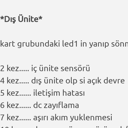
*Dış Ünite*
kart grubundaki led1 in yanıp sönm
2 kez..... iç ünite sensörü
4 kez..... dış ünite olp si açık devre
5 kez...... iletişim hatası
6 kez...... dc zayıflama
7 kez...... aşırı akım yuklenmesi