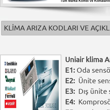
KLİMA ARIZA KODLARI VE AÇIK
Uniair klima A
E1:
Oda sensö
E2:
Ünite sen
E3:
Dış ünite
E4:
Komprosö