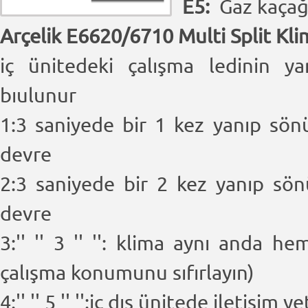
E5:
Gaz kaçağ
Arçelik E6620/6710 Multi Split Kli
iç ünitedeki çalışma ledinin y
bıulunur
1:3 saniyede bir 1 kez yanıp sönü
devre
2:3 saniyede bir 2 kez yanıp sön
devre
3:'' '' 3 '' '': klima aynı anda
çalışma konumunu sıfırlayın)
4:'' '' 5 '' '':iç dış ünitede iletişim y