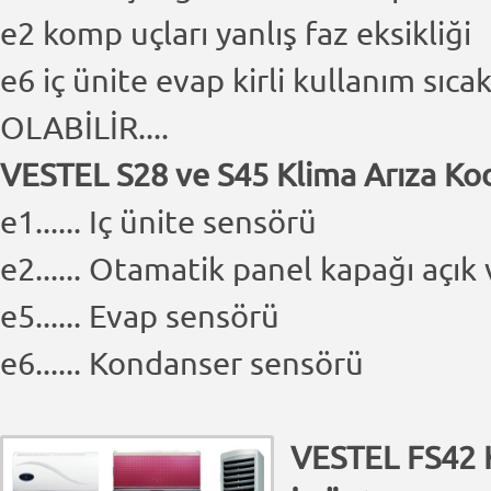
e2 komp uçları yanlış faz eksikliği
e6 iç ünite evap kirli kullanım sıc
OLABİLİR....
VESTEL S28 ve S45 Klima Arıza Kod
e1...... Iç ünite sensörü
e2...... Otamatik panel kapağı aç
e5...... Evap sensörü
e6...... Kondanser sensörü
VESTEL FS42 K