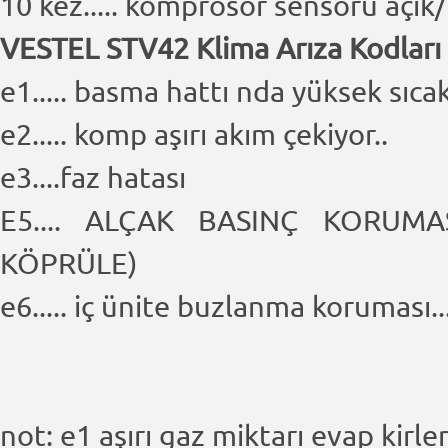
10 kez..... komprosör sensörü açık
VESTEL STV42 Klima Arıza Kodları
e1..... basma hattı nda yüksek sıcak
e2..... komp aşırı akım çekiyor..
e3....faz hatası
E5.... ALÇAK BASINÇ KORUM
KÖPRÜLE)
e6..... iç ünite buzlanma koruması..
not: e1 aşırı gaz miktarı evap kirle