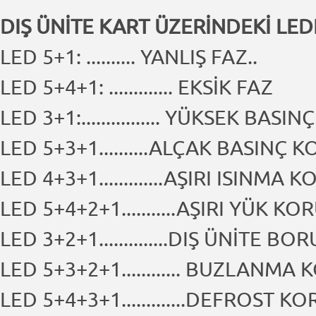
DIŞ ÜNİTE KART ÜZERİNDEKİ LE
LED 5+1: .......... YANLIŞ FAZ..
LED 5+4+1: ............. EKSİK FAZ
LED 3+1:................ YÜKSEK BAS
LED 5+3+1..........ALÇAK BASINÇ 
LED 4+3+1.............AŞIRI ISINMA
LED 5+4+2+1...........AŞIRI YÜK K
LED 3+2+1..............DIŞ ÜNİTE BO
LED 5+3+2+1............ BUZLANMA
LED 5+4+3+1.............DEFROST K