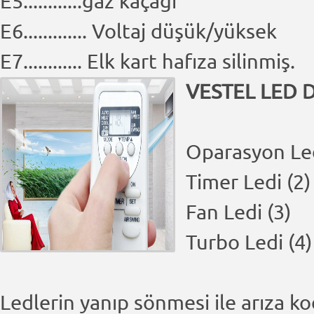
E5............gaz kaçağı
E6............. Voltaj düşük/yüksek
E7............ Elk kart hafıza silinmiş.
VESTEL LED D
Oparasyon Led
Timer Ledi (2)
Fan Ledi (3)
Turbo Ledi (4)
Ledlerin yanıp sönmesi ile arıza ko