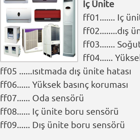
İç Ünite
ff01....... Iç 
ff02........dı
ff03....... So
ff04...... Yük
ff05 ......ısıtmada dış ünite hatası
ff06...... Yüksek basınç koruması
ff07...... Oda sensörü
ff08...... Iç ünite boru sensörü
ff09...... Dış ünite boru sensörü