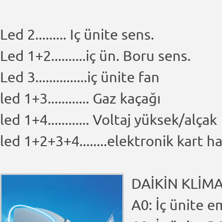
Led 2......... Iç ünite sens.
Led 1+2..........iç ün. Boru sens.
Led 3...............iç ünite fan
led 1+3............ Gaz kaçağı
led 1+4............ Voltaj yüksek/alçak
led 1+2+3+4........elektronik kart ha
DAİKİN KLİM
A0: İç ünite 