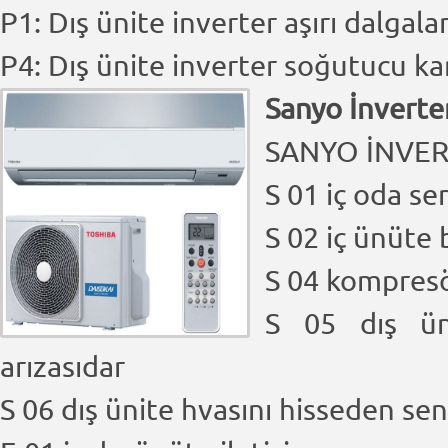
P1: Dış ünite inverter aşırı dalga
P4: Dış ünite inverter soğutucu kana
Sanyo İnverter
SANYO İNVER
S 01 iç oda se
S 02 iç ünüte 
S 04 kompresör
S 05 dış ün
arızasıdar
S 06 dış ünite hvasını hisseden sen