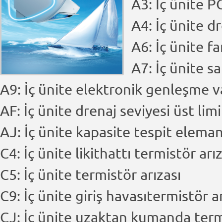
A3: İç ünite P
A4: İç ünite d
A6: İç ünite f
A7: İç ünite s
A9: İç ünite elektronik genleşme va
AF: İç ünite drenaj seviyesi üst lim
AJ: İç ünite kapasite tespit eleman
C4: İç ünite likithattı termistör arı
C5: İç ünite termistör arızası
C9: İç ünite giriş havasıtermistör a
CJ: İç ünite uzaktan kumanda ter