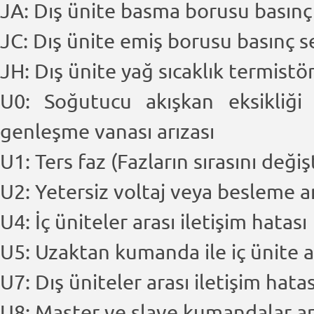
JA: Dış ünite basma borusu basınç
JC: Dış ünite emiş borusu basınç s
JH: Dış ünite yağ sıcaklık termistö
U0: Soğutucu akışkan eksikliği
genleşme vanası arızası
U1: Ters faz (Fazların sırasını değiş
U2: Yetersiz voltaj veya besleme a
U4: İç üniteler arası iletişim hatası
U5: Uzaktan kumanda ile iç ünite a
U7: Dış üniteler arası iletişim hata
U8: Master ve slave kumandalar ara